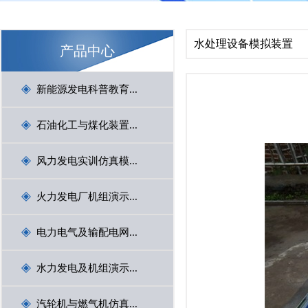
1
2
3
水处理设备模拟装置
产品中心
Previous
新能源发电科普教育...
石油化工与煤化装置...
风力发电实训仿真模...
火力发电厂机组演示...
电力电气及输配电网...
Next
水力发电及机组演示...
汽轮机与燃气机仿真...