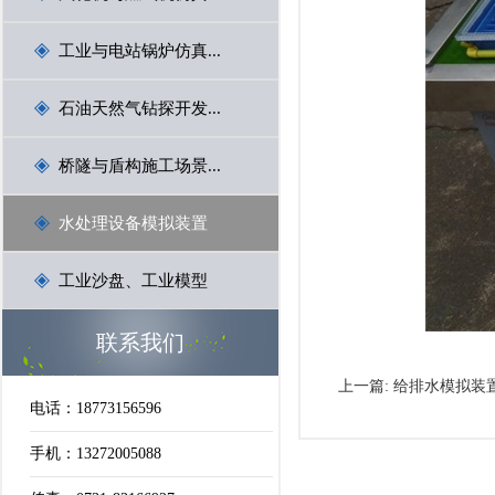
工业与电站锅炉仿真...
石油天然气钻探开发...
桥隧与盾构施工场景...
水处理设备模拟装置
工业沙盘、工业模型
联系我们
上一篇:
给排水模拟装
电话：18773156596
手机：13272005088