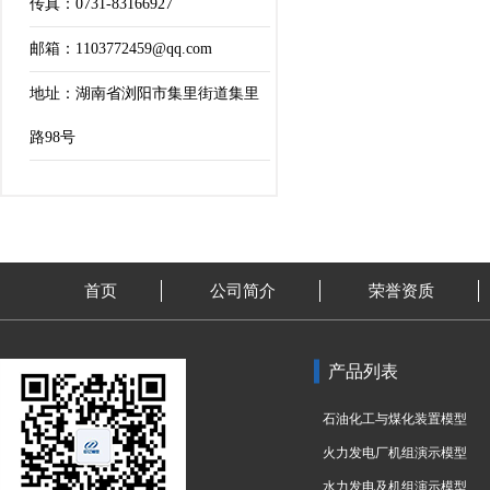
传真：0731-83166927
邮箱：1103772459@qq.com
地址：湖南省浏阳市集里街道集里
路98号
首页
公司简介
荣誉资质
产品列表
石油化工与煤化装置模型
火力发电厂机组演示模型
水力发电及机组演示模型