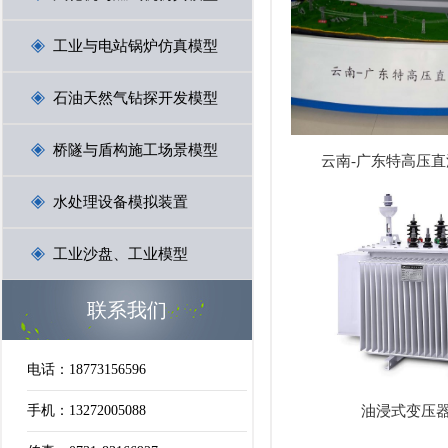
工业与电站锅炉仿真模型
石油天然气钻探开发模型
桥隧与盾构施工场景模型
云南-广东特高压
水处理设备模拟装置
工业沙盘、工业模型
联系我们
电话：18773156596
手机：13272005088
油浸式变压