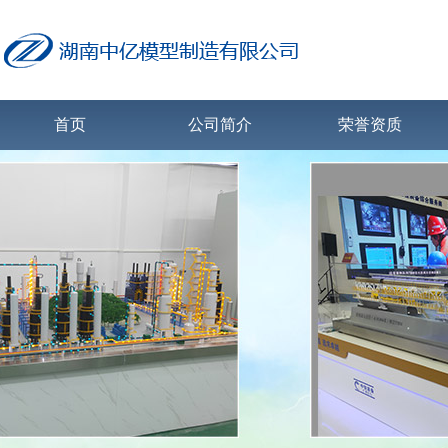
首页
公司简介
荣誉资质