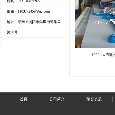
传真：0731-83166927
邮箱：1103772459@qq.com
地址：湖南省浏阳市集里街道集里
路98号
1000mw汽
首页
公司简介
荣誉资质