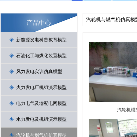
汽轮机与燃气机仿真模
产品中心
新能源发电科普教育模型
石油化工与煤化装置模型
风力发电实训仿真模型
火力发电厂机组演示模型
电力电气及输配电网模型
汽轮机模
水力发电及机组演示模型
汽轮机与燃气机仿真模型