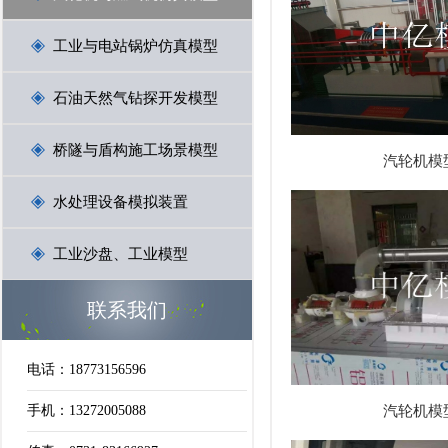
工业与电站锅炉仿真模型
石油天然气钻探开发模型
桥隧与盾构施工场景模型
汽轮机模
水处理设备模拟装置
工业沙盘、工业模型
联系我们
电话：18773156596
手机：13272005088
汽轮机模