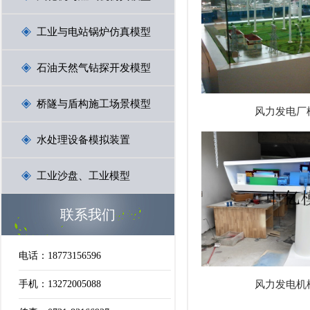
工业与电站锅炉仿真模型
石油天然气钻探开发模型
桥隧与盾构施工场景模型
风力发电厂
水处理设备模拟装置
工业沙盘、工业模型
联系我们
电话：18773156596
手机：13272005088
风力发电机