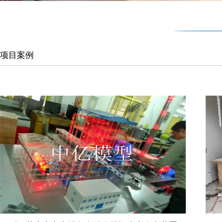
1
2
3
Previous
项目案例
Next