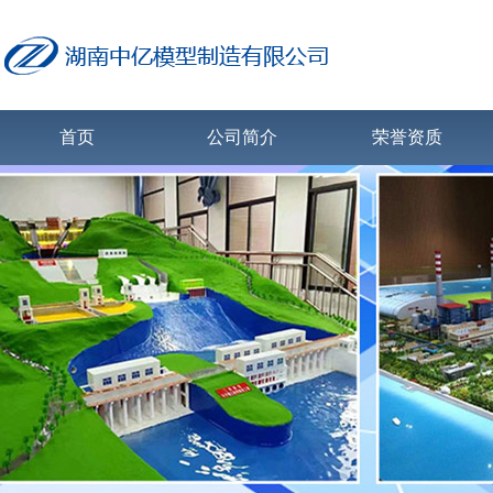
首页
公司简介
荣誉资质