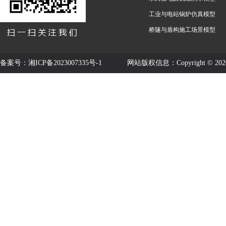
工业与电站锅炉仿真模型
桥隧与盾构施工场景模型
备案号：
湘ICP备2023007335号-1
网站版权信息：Copyright © 2020-