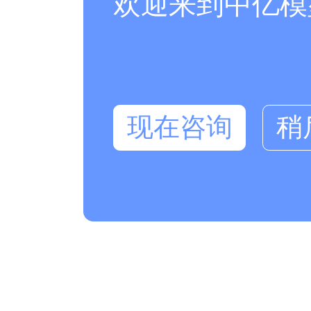
欢迎来到中亿模
现在咨询
稍