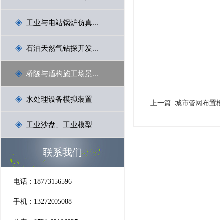
工业与电站锅炉仿真...
石油天然气钻探开发...
桥隧与盾构施工场景...
水处理设备模拟装置
上一篇:
城市管网布置
工业沙盘、工业模型
联系我们
电话：18773156596
手机：13272005088