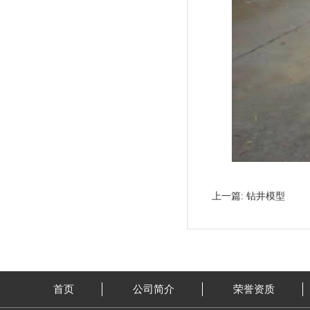
上一篇:
钻井模型
首页
公司简介
荣誉资质