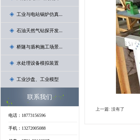
工业与电站锅炉仿真...
石油天然气钻探开发...
桥隧与盾构施工场景...
水处理设备模拟装置
工业沙盘、工业模型
联系我们
上一篇:
没有了
电话：18773156596
手机：13272005088