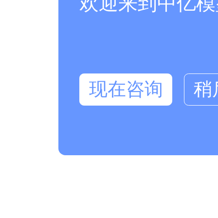
欢迎来到中亿模
现在咨询
稍